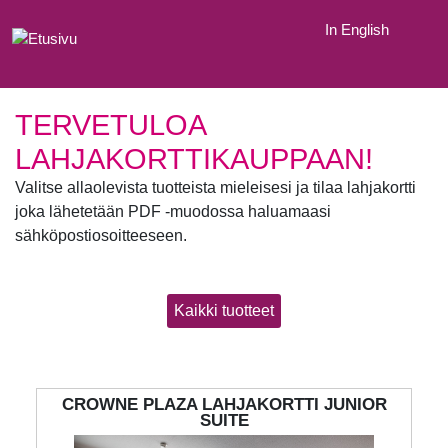
Ostoskoriin lisätty: {0}, Nykyinen määrä: {1}
In English
Ostoskori tyhjennetty
Ostoskorin tuotteiden määrää kasvatettu: {0}, Nykyinen määrä: {
Ostoskorin tuotteiden määrää vähennetty: {0}, Nykyinen määrä: 
Ponnahdusikkuna avattu: Käyttöehdot.
TERVETULOA
Ponnahdusikkuna avattu: Tietosuojakäytännöt.
LAHJAKORTTIKAUPPAAN!
Muokkaa lahjakorttia, Ladataan
Muokkaa lahjakorttia, Ladattu
Valitse allaolevista tuotteista mieleisesi ja tilaa lahjakortti
Muokkaa lahjakorttia, Suljetaan
joka lähetetään PDF -muodossa haluamaasi
Muokkaa lahjakorttia, Suljettu
sähköpostiosoitteeseen.
Kaikki tuotteet
CROWNE PLAZA LAHJAKORTTI JUNIOR
SUITE